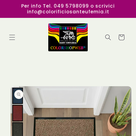
Vai
Per info Tel. 049 5798099 o scrivici
direttamente
info@colorificiosanteufemia.it
ai contenuti
Carrello
Passa alle
informazioni
sul
prodotto