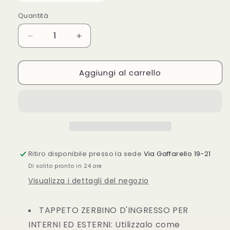
Quantità
Quantità
Diminuisci
Aumenta
quantità
quantità
per
per
Aggiungi al carrello
Tappeto
Tappeto
zerbino
zerbino
Asciugapassi
Asciugapassi
bordo
bordo
antinciampo
antinciampo
fondo
fondo
antiscivolo
antiscivolo
lavabile
lavabile
Ritiro disponibile presso la sede
Via Gaffarello 19-21
Di solito pronto in 24 ore
Visualizza i dettagli del negozio
TAPPETO ZERBINO
D'INGRESSO PER
INTERNI ED ESTERNI: Utilizzalo come