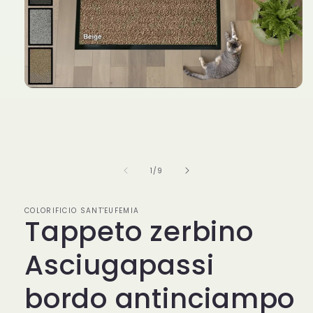
Apri
contenuti
multimediali
1
in
finestra
modale
su
1
/
9
COLORIFICIO SANT'EUFEMIA
Tappeto zerbino
Asciugapassi
bordo antinciampo