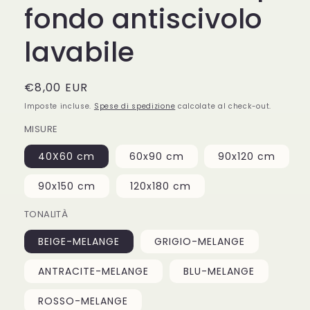
fondo antiscivolo
lavabile
Prezzo
€8,00 EUR
di
Imposte incluse.
Spese di spedizione
calcolate al check-out.
listino
MISURE
40X60 cm
60x90 cm
90x120 cm
90x150 cm
120x180 cm
TONALITÀ
BEIGE-MELANGE
GRIGIO-MELANGE
ANTRACITE-MELANGE
BLU-MELANGE
ROSSO-MELANGE