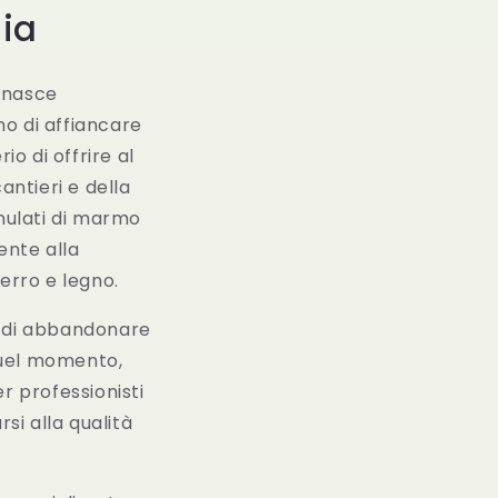
mia
nasce
no di affiancare
io di offrire al
antieri e della
ranulati di marmo
ente alla
ferro e legno.
e di abbandonare
 quel momento,
r professionisti
rsi alla qualità