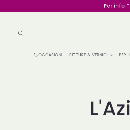
Vai
Per info 
direttamente
ai contenuti
🏷️OCCASIONI
PITTURE & VERNICI
PER 
L'A