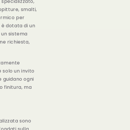
 specializzato,
pitture, smalti,
termico per
 è dotata di un
a un sistema
ne richiesta,
tamente
 solo un invito
e guidano ogni
o finitura, ma
alizzata sono
fondati sulla