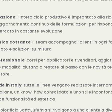
vazione
: l’intero ciclo produttivo è improntato alla ri
aggiornamento continuo delle formulazioni per rispon
mercato in costante evoluzione.
nica costante
: il team accompagna i clienti in ogni f
ato e soluzioni su misura.
fessionale
: corsi per applicatori e rivenditori, aggior
e modalità, aiutano a restare al passo con le novità t
tore.
e in Italy
: tutte le linee vengono realizzate interna
aliane, un know-how consolidato e uno stile inconfon
ce funzionalità ed estetica.
Colorificio Sant’Eufemia si rivolgono a una clientela div