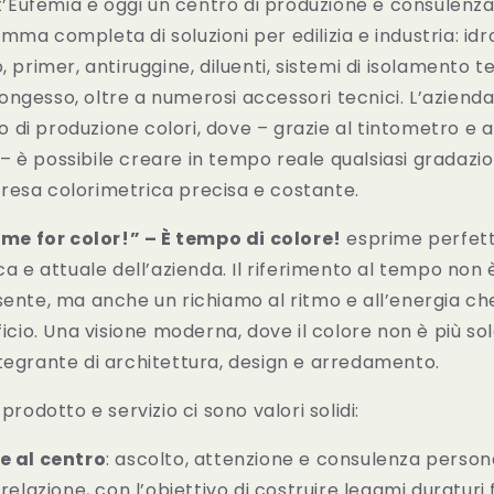
ant’Eufemia è oggi un centro di produzione e consulenza
ma completa di soluzioni per edilizia e industria: idro
, primer, antiruggine, diluenti, sistemi di isolamento 
ngesso, oltre a numerosi accessori tecnici. L’azienda
di produzione colori, dove – grazie al tintometro e 
 è possibile creare in tempo reale qualsiasi gradazio
resa colorimetrica precisa e costante.
time for color!” – È tempo di colore!
esprime perfet
ca e attuale dell’azienda. Il riferimento al tempo non è
sente, ma anche un richiamo al ritmo e all’energia ch
ficio. Una visione moderna, dove il colore non è più sol
tegrante di architettura, design e arredamento.
 prodotto e servizio ci sono valori solidi:
re al centro
: ascolto, attenzione e consulenza person
 relazione, con l’obiettivo di costruire legami duraturi 