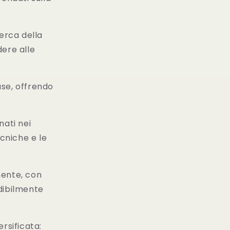
cerca della
dere alle
ase, offrendo
nati nei
ecniche e le
mente, con
dibilmente
ersificata: