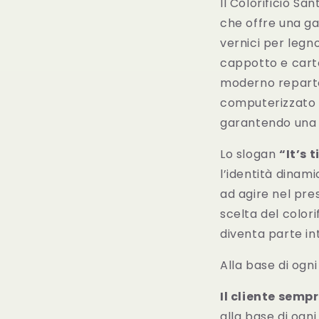
Il Colorificio S
che offre una gam
vernici per legno
cappotto e carto
moderno reparto 
computerizzato –
garantendo una 
Lo slogan
“It’s 
l’identità dinami
ad agire nel pre
scelta del colori
diventa parte in
Alla base di ogni
Il cliente semp
alla base di ogni