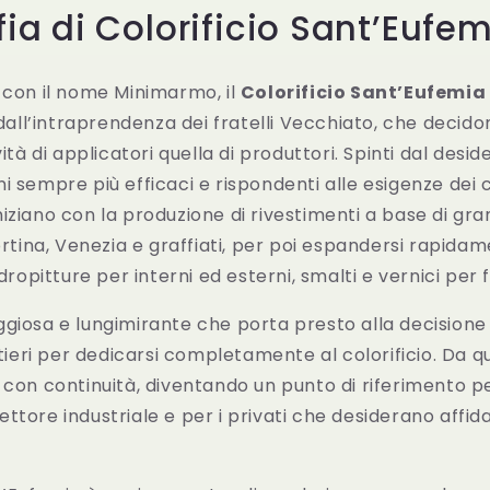
ofia di Colorificio Sant’Eufe
 con il nome Minimarmo, il
Colorificio Sant’Eufemia
 dall’intraprendenza dei fratelli Vecchiato, che decido
ità di applicatori quella di produttori. Spinti dal desider
i sempre più efficaci e rispondenti alle esigenze dei c
, iniziano con la produzione di rivestimenti a base di g
ortina, Venezia e graffiati, per poi espandersi rapidam
idropitture per interni ed esterni, smalti e vernici per 
ggiosa e lungimirante che porta presto alla decision
antieri per dedicarsi completamente al colorificio. Da
 con continuità, diventando un punto di riferimento pe
 settore industriale e per i privati che desiderano affida