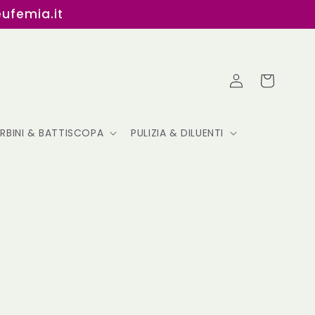
eufemia.it
Accedi
Carrello
ERBINI & BATTISCOPA
PULIZIA & DILUENTI