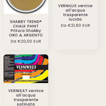
VERNILUX vernice
all'acqua
trasparente
lucida
SHABBY TREND®
Prezzo
Da €21,60 EUR
CHALK PAINT
Pittura Shabby
di
ORO & ARGENTO
listino
Prezzo
Da €20,00 EUR
di
listino
VERNISAT vernice
all'acqua
trasparente
satinata