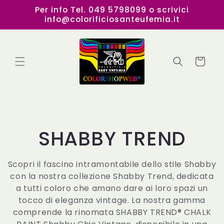
Vai
Per info Tel. 049 5798099 o scrivici
direttamente
info@colorificiosanteufemia.it
ai contenuti
Carrello
C
SHABBY TREND
o
Scopri il fascino intramontabile dello stile Shabby
con la nostra collezione Shabby Trend, dedicata
l
a tutti coloro che amano dare ai loro spazi un
tocco di eleganza vintage. La nostra gamma
l
comprende la rinomata SHABBY TREND® CHALK