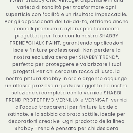
PAINT Shabby Chic Vintage, disponibile in una
e
varietà di tonalità per trasformare ogni
superficie con facilità e un risultato impeccabile.
z
Per gli appassionati del fai-da-te, offriamo anche
pennelli premium in nylon, specificamente
i
progettati per l'uso con la nostra SHABBY
TREND®CHALK PAINT, garantendo applicazioni
o
lisce e finiture professionali. Non perdere la
nostra esclusiva cera per SHABBY TREND®,
n
perfetta per proteggere e valorizzare i tuoi
progetti. Per chi cerca un tocco di lusso, la
e
nostra pittura Shabby in oro e argento aggiunge
un riflesso prezioso a qualsiasi oggetto. La nostra
:
selezione si completa con la vernice SHABBI
TREND PROTETTIVO VERNILUX e VERNISAT, vernici
all'acqua trasparenti per finiture lucide o
satinate, e la sabbia colorata sottile, ideale per
decorazioni creative. Ogni prodotto della linea
Shabby Trend è pensato per chi desidera