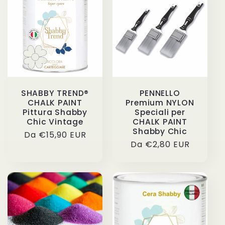
SHABBY TREND®
PENNELLO
CHALK PAINT
Premium NYLON
Pittura Shabby
Speciali per
Chic Vintage
CHALK PAINT
Shabby Chic
Prezzo
Da €15,90 EUR
Prezzo
Da €2,80 EUR
di
di
listino
listino