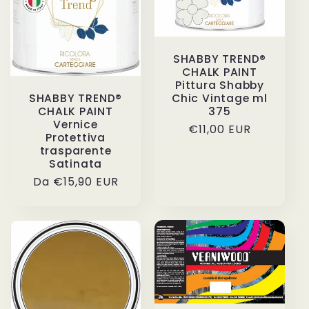
SHABBY TREND®
CHALK PAINT
Pittura Shabby
Chic Vintage ml
SHABBY TREND®
375
CHALK PAINT
Vernice
Prezzo
€11,00 EUR
Protettiva
di
trasparente
listino
Satinata
Prezzo
Da €15,90 EUR
di
listino