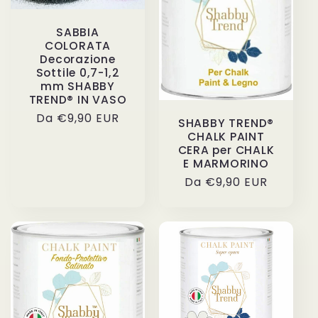
SABBIA
COLORATA
Decorazione
Sottile 0,7-1,2
mm SHABBY
TREND® IN VASO
Prezzo
Da €9,90 EUR
SHABBY TREND®
di
CHALK PAINT
CERA per CHALK
listino
E MARMORINO
Prezzo
Da €9,90 EUR
di
listino