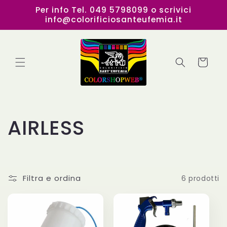
Vai
Per info Tel. 049 5798099 o scrivici
direttamente
info@colorificiosanteufemia.it
ai contenuti
Carrello
C
AIRLESS
o
l
Filtra e ordina
6 prodotti
l
e