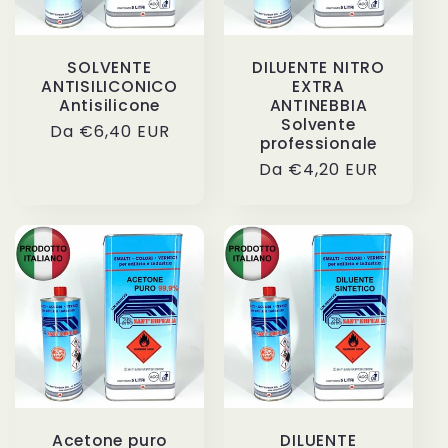
SOLVENTE
DILUENTE NITRO
ANTISILICONICO
EXTRA
Antisilicone
ANTINEBBIA
Solvente
Prezzo
Da €6,40 EUR
professionale
di
Prezzo
Da €4,20 EUR
listino
di
listino
Acetone puro
DILUENTE