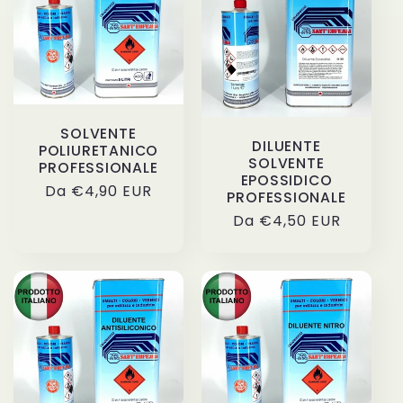
z
i
o
SOLVENTE
DILUENTE
POLIURETANICO
n
SOLVENTE
PROFESSIONALE
EPOSSIDICO
Prezzo
Da €4,90 EUR
e
PROFESSIONALE
di
Prezzo
Da €4,50 EUR
listino
:
di
listino