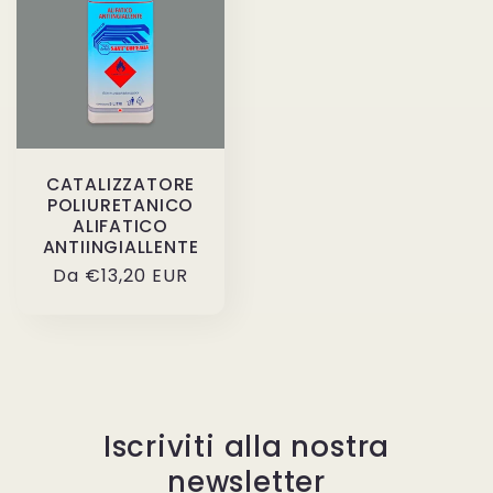
CATALIZZATORE
POLIURETANICO
ALIFATICO
ANTIINGIALLENTE
Prezzo
Da €13,20 EUR
di
listino
Iscriviti alla nostra
newsletter