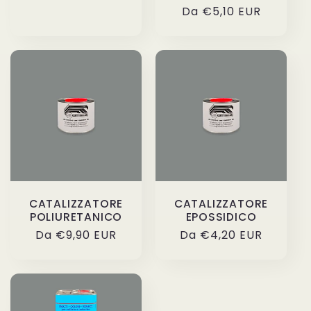
di
Prezzo
Da €5,10 EUR
listino
di
listino
CATALIZZATORE
CATALIZZATORE
POLIURETANICO
EPOSSIDICO
Prezzo
Da €9,90 EUR
Prezzo
Da €4,20 EUR
di
di
listino
listino