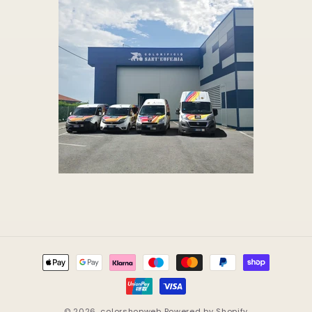
Metodi
di
pagamento
© 2026,
colorshopweb
Powered by Shopify