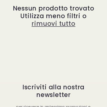
z
Nessun prodotto trovato
Utilizza meno filtri o
i
rimuovi tutto
o
n
e
:
Iscriviti alla nostra
newsletter
per ricevere in anteprima promozioni e