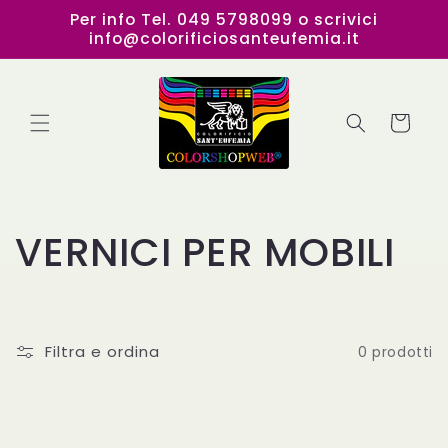
Vai
Per info Tel. 049 5798099 o scrivici
direttamente
info@colorificiosanteufemia.it
ai contenuti
Carrello
C
VERNICI PER MOBILI
o
l
Filtra e ordina
0 prodotti
l
e