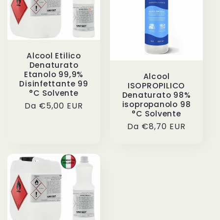
z
i
Alcool Etilico
o
Denaturato
Etanolo 99,9%
Alcool
n
Disinfettante 99
ISOPROPILICO
°C Solvente
Denaturato 98%
isopropanolo 98
Prezzo
Da €5,00 EUR
e
°C Solvente
di
Prezzo
Da €8,70 EUR
listino
:
di
listino