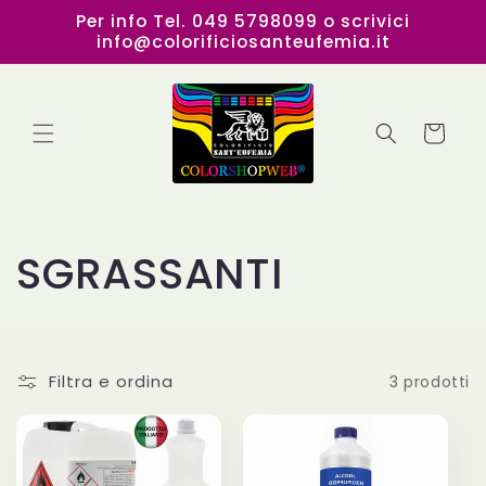
Vai
Per info Tel. 049 5798099 o scrivici
direttamente
info@colorificiosanteufemia.it
ai contenuti
Carrello
C
SGRASSANTI
o
l
Filtra e ordina
3 prodotti
l
e