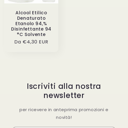
Alcool Etilico
Denaturato
Etanolo 94,%
Disinfettante 94
°C Solvente
Prezzo
Da €4,30 EUR
di
listino
Iscriviti alla nostra
newsletter
per ricevere in anteprima promozioni e
novità!