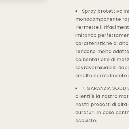
Spray protettivo i
monocomponente rapid
Permette il rifaciment
imitando perfettamente
caratteristiche di alta 
rendono molto adatto 
coibentazione di mezzi
sovraverniciabile dopo
smalto normalmente in
⭐ GARANZIA SODDISF
clienti è la nostra mo
nostri
prodotti
di alta
duraturi. In caso contr
acquisto.