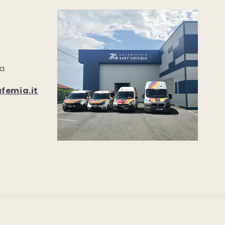
ia
femia.it