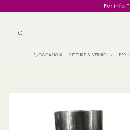
Vai
Per info 
direttamente
ai contenuti
🏷️OCCASIONI
PITTURE & VERNICI
PER 
Passa alle
informazioni
sul
prodotto