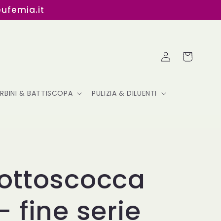
eufemia.it
Accedi
Carrello
ERBINI & BATTISCOPA
PULIZIA & DILUENTI
sottoscocca
- fine serie