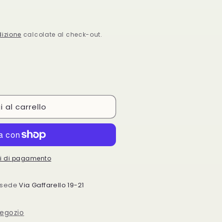
dizione
calcolate al check-out.
 al carrello
a
oni di pagamento
a sede
Via Gaffarello 19-21
negozio