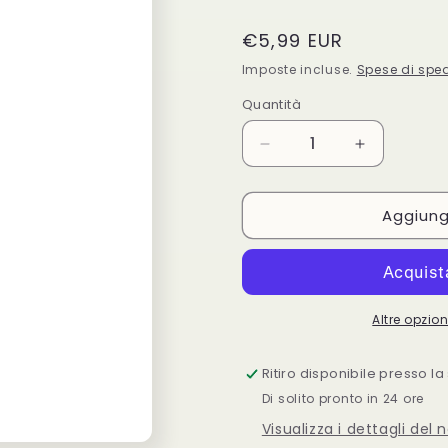
Prezzo
€5,99 EUR
di
Imposte incluse.
Spese di spe
listino
Quantità
Quantità
Diminuisci
Aumenta
quantità
quantità
per
per
Aggiungi
Spray
Spray
sottoscocca
sottoscocc
ml.400
ml.400
-
-
fine
fine
serie
serie
Altre opzi
Ritiro disponibile presso l
Di solito pronto in 24 ore
Visualizza i dettagli del 