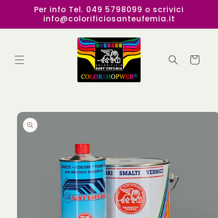
Vai
Per info Tel. 049 5798099 o scrivici
direttamente
info@colorificiosanteufemia.it
ai contenuti
Carrello
Passa alle
informazioni
sul
prodotto