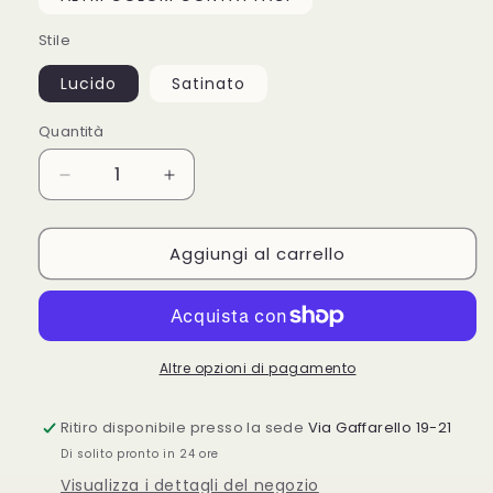
Stile
Lucido
Satinato
Quantità
Quantità
Diminuisci
Aumenta
quantità
quantità
per
per
Aggiungi al carrello
SMALTO
SMALTO
VERNICE
VERNICE
ACRILICA
ACRILICA
Bicomponente
Bicomponente
Altre opzioni di pagamento
Ritiro disponibile presso la sede
Via Gaffarello 19-21
Di solito pronto in 24 ore
Visualizza i dettagli del negozio