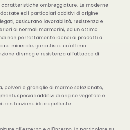
le caratteristiche ombreggiature. Le moderne
ottate ed i particolari additivi di origine
egati, assicurano lavorabilità, resistenza e
eriori ai normali marmorini, ed un ottimo
ndi non perfettamente idonei ai prodotti a
ione minerale, garantisce un'ottima
enzione di smog e resistenza all'attacco di
 polveri e graniglie di marmo selezionate,
enti, speciali additivi di origine vegetale e
ci con funzione idrorepellente.
iture all'esterno e all'interno, in particolare su