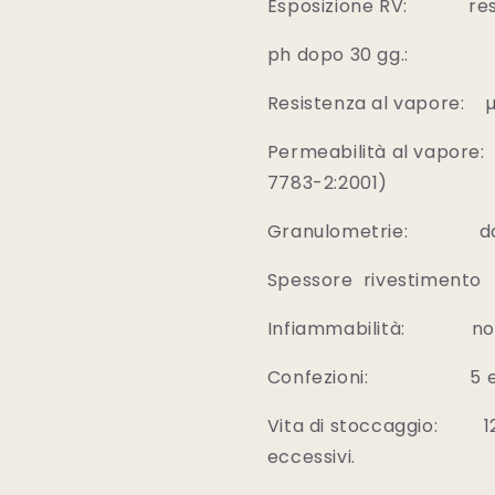
Esposizione RV: resis
ph dopo 30 gg.: 1
Resistenza al vapore: 
Permeabilità al vapore: 
7783-2:2001)
Granulometrie: da 0
Spessore rivestimento
Infiammabilità: non
Confezioni: 5 e 15
Vita di stoccaggio: 12 
eccessivi.