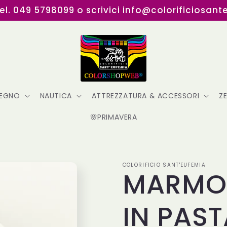
Tel. 049 5798099 o scrivici info@colorificiosant
LEGNO
NAUTICA
ATTREZZATURA & ACCESSORI
Z
🌸PRIMAVERA
COLORIFICIO SANT'EUFEMIA
MARMOR
IN PAST