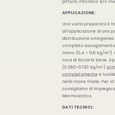
pittura, intonaco e/o ri
APPLICAZIONE:
Una volta preparato il 
all’applicazione di una 
distribuzione omogenea al
completo asciugamento 
mano (0,4 ÷ 0,6 kg/m²)
cura di lisciarla bene. Ap
(0.080÷0.120 kg/m²)
pri
completamente
e lucid
nella mano finale. Per o
consigliamo di impiegare,
Marmoantico.
DATI TECNICI: