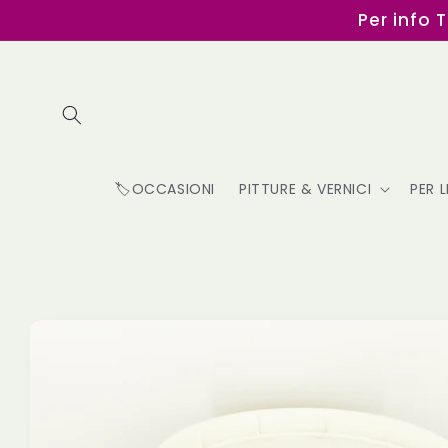
Vai
Per info 
direttamente
ai contenuti
🏷️OCCASIONI
PITTURE & VERNICI
PER 
Passa alle
informazioni
sul
prodotto