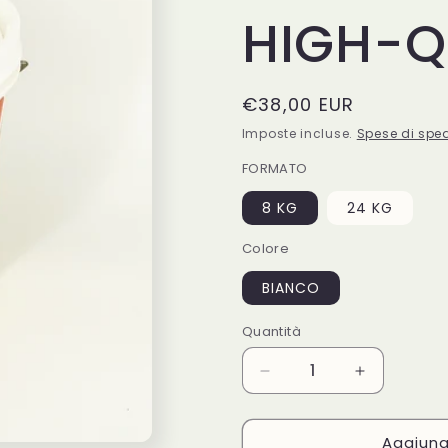
HIGH-Q
Prezzo
€38,00 EUR
di
Imposte incluse.
Spese di spe
listino
FORMATO
8 KG
24 KG
Colore
BIANCO
Quantità
Quantità
Diminuisci
Aumenta
quantità
quantità
per
per
Aggiungi
MARMORINO
MARMORI