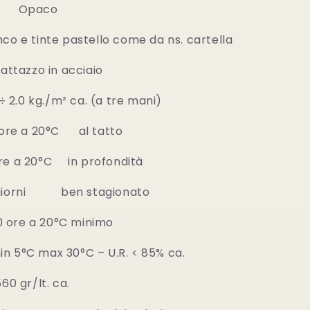
Opaco
nte pastello come da ns. cartella
azzo in acciaio
kg./m² ca. (a tre mani)
e a 20°C al tatto
 in profondità
en stagionato
ore a 20°C minimo
 max 30°C – U.R. < 85% ca.
 gr/lt. ca.