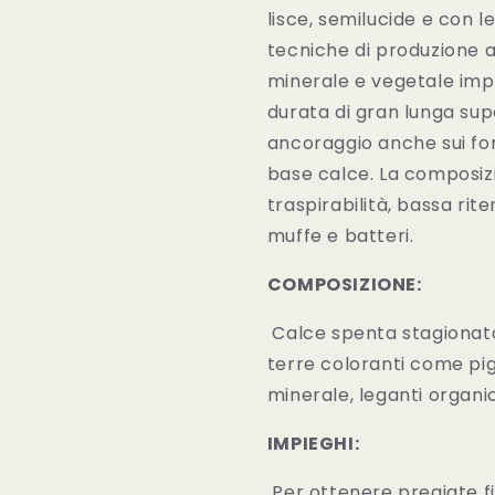
lisce, semilucide e con 
tecniche di produzione ad
minerale e vegetale impi
durata di gran lunga sup
ancoraggio anche sui fo
base calce. La composiz
traspirabilità, bassa rit
muffe e batteri.
COMPOSIZIONE:
Calce spenta stagionata,
terre coloranti come pigm
minerale, leganti organi
IMPIEGHI:
Per ottenere pregiate fin