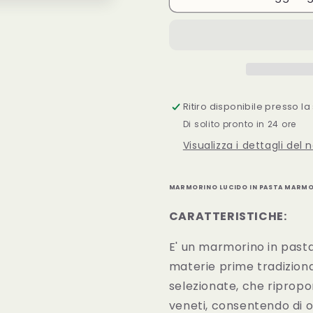
LUCIDO
LUCIDO
IN
IN
PASTA
PASTA
100%
100%
BIO
BIO
HIGH-
HIGH-
QUALITY
QUALITY
Ritiro disponibile presso l
LUCIDO
LUCIDO
Di solito pronto in 24 ore
Visualizza i dettagli del 
MARMORINO LUCIDO IN PASTA MARM
CARATTERISTICHE:
E' un marmorino in pasta 
materie prime tradiziona
selezionate, che ripropon
veneti, consentendo di o