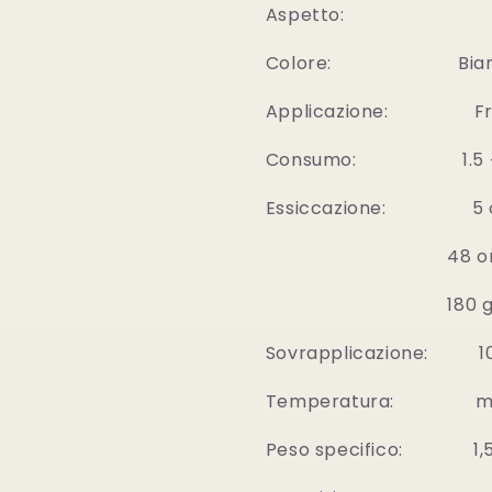
Aspetto: 
Colore: Bianco e ti
Applicazione: Fratt
Consumo: 1.5 ÷ 2.0 
Essiccazione: 5 or
48 ore a 20°C
180 giorni b
Sovrapplicazione: 10 
Temperatura: min 5°C
Peso specifico: 1,560