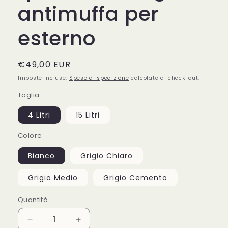
antimuffa per
esterno
Prezzo
€49,00 EUR
di
Imposte incluse.
Spese di spedizione
calcolate al check-out.
listino
Taglia
4 Litri
15 Litri
Colore
Bianco
Grigio Chiaro
Grigio Medio
Grigio Cemento
Quantità
Quantità
Diminuisci
Aumenta