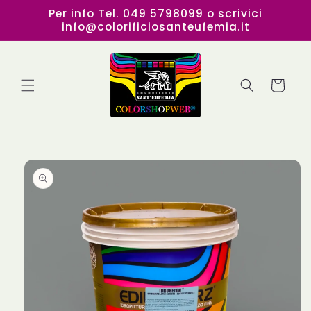
Vai
Per info Tel. 049 5798099 o scrivici
direttamente
info@colorificiosanteufemia.it
ai contenuti
Carrello
Passa alle
informazioni
sul
prodotto