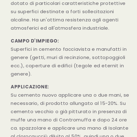
dotato di particolari caratteristiche protettive
su superfici destinate a forti sollecitazioni
alcaline. Ha un'ottima resistenza agli agenti
atmosferici ed all'atmosfera industriale.
CAMPO D'IMPIEGO:
Superfici in cemento facciavista e manufatti in
genere (getti, muri di recinzione, sottopoggioli
ecc.), coperture di edifici (tegole ed eternit in
genere).
APPLICAZIONE:
Su cemento nuovo applicare una o due mani, se
necessario, di prodotto allungato al 15-20%. Su
cemento vecchio o già pitturato in presenza di
muffe una mano di Contromuffa e dopo 24 ore
ca. spazzolare e applicare una mano di Isolante
al clorocaucciù diluito al 50%, quindi una o due