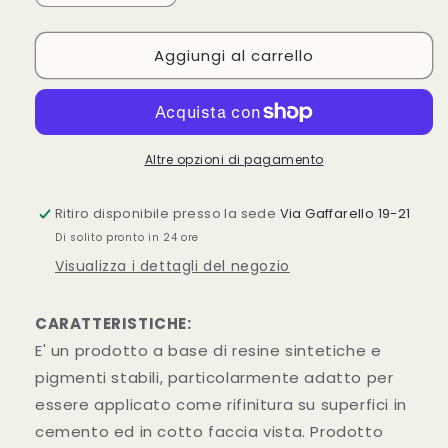
quantità
quantità
per
per
Aggiungi al carrello
IDROBETON
IDROBETON
ANTIALGA
ANTIALGA
pittura
pittura
al
al
quarzo
quarzo
antialga
antialga
Altre opzioni di pagamento
antimuffa
antimuffa
per
per
Ritiro disponibile presso la sede
Via Gaffarello 19-21
esterno
esterno
Di solito pronto in 24 ore
Visualizza i dettagli del negozio
CARATTERISTICHE:
E' un prodotto a base di resine sintetiche e
pigmenti stabili, particolarmente adatto per
essere applicato come rifinitura su superfici in
cemento ed in cotto faccia vista. Prodotto