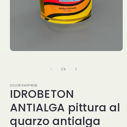
Apri
contenuti
multimediali
1
su
1
/
5
in
finestra
modale
COLORSHOPWEB
IDROBETON
ANTIALGA pittura al
quarzo antialga