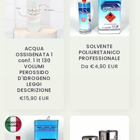
z
i
o
SOLVENTE
ACQUA
POLIURETANICO
n
OSSIGENATA 1
PROFESSIONALE
conf. 1 lt 130
Prezzo
Da €4,90 EUR
VOLUMI
e
PEROSSIDO
di
D'IDROGENO
listino
:
LEGGI
DESCRIZIONE
Prezzo
€15,90 EUR
di
listino