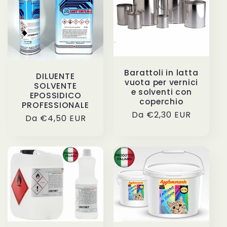
Barattoli in latta
DILUENTE
vuota per vernici
SOLVENTE
e solventi con
EPOSSIDICO
coperchio
PROFESSIONALE
Prezzo
Da €2,30 EUR
Prezzo
Da €4,50 EUR
di
di
listino
listino