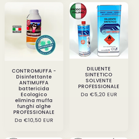
DILUENTE
CONTROMUFFA -
SINTETICO
Disinfettante
SOLVENTE
ANTIMUFFA
PROFESSIONALE
battericida
Prezzo
Da €5,20 EUR
Ecologico
elimina muffa
di
funghi alghe
listino
PROFESSIONALE
Prezzo
Da €10,50 EUR
di
listino