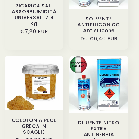
RICARICA SALI
ASSORBIUMIDITÀ
UNIVERSALI 2,8
SOLVENTE
Kg
ANTISILICONICO
Antisilicone
Prezzo
€7,80 EUR
Prezzo
Da €6,40 EUR
di
di
listino
listino
COLOFONIA PECE
DILUENTE NITRO
GRECA IN
EXTRA
SCAGLIE
ANTINEBBIA