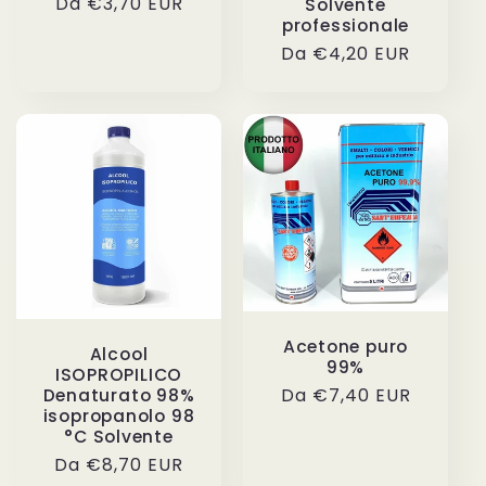
Prezzo
Da €3,70 EUR
Solvente
professionale
di
Prezzo
Da €4,20 EUR
listino
di
listino
Acetone puro
Alcool
99%
ISOPROPILICO
Prezzo
Da €7,40 EUR
Denaturato 98%
isopropanolo 98
di
°C Solvente
listino
Prezzo
Da €8,70 EUR