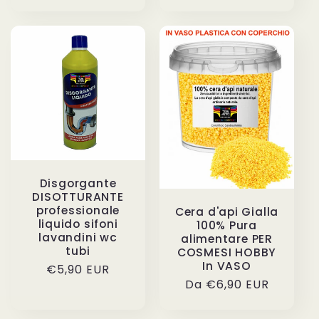
di
listino
Disgorgante
DISOTTURANTE
professionale
Cera d'api Gialla
liquido sifoni
100% Pura
lavandini wc
alimentare PER
tubi
COSMESI HOBBY
In VASO
Prezzo
€5,90 EUR
Prezzo
Da €6,90 EUR
di
di
listino
listino