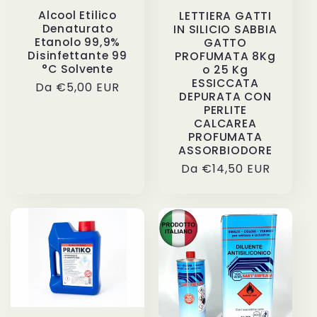
Alcool Etilico
LETTIERA GATTI
Denaturato
IN SILICIO SABBIA
Etanolo 99,9%
GATTO
Disinfettante 99
PROFUMATA 8Kg
°C Solvente
o 25 Kg
ESSICCATA
Prezzo
Da €5,00 EUR
DEPURATA CON
di
PERLITE
listino
CALCAREA
PROFUMATA
ASSORBIODORE
Prezzo
Da €14,50 EUR
di
listino