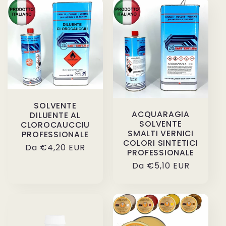
SOLVENTE
ACQUARAGIA
DILUENTE AL
SOLVENTE
CLOROCAUCCIU
SMALTI VERNICI
PROFESSIONALE
COLORI SINTETICI
Prezzo
Da €4,20 EUR
PROFESSIONALE
di
Prezzo
Da €5,10 EUR
listino
di
listino