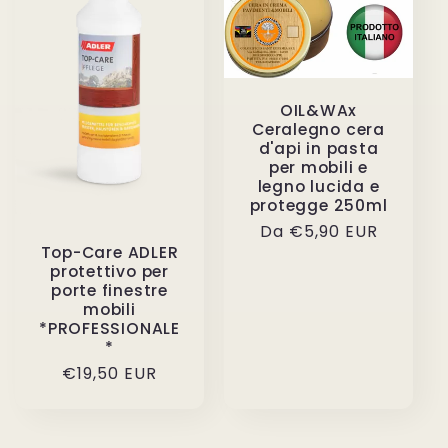
OIL&WAx
Ceralegno cera
d'api in pasta
per mobili e
legno lucida e
protegge 250ml
Prezzo
Da €5,90 EUR
Top-Care ADLER
di
protettivo per
listino
porte finestre
mobili
*PROFESSIONALE
*
Prezzo
€19,50 EUR
di
listino