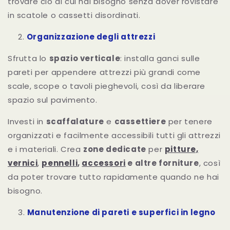
trovare ciò di cui hai bisogno senza dover rovistare
in scatole o cassetti disordinati.
Organizzazione degli attrezzi
Sfrutta lo
spazio verticale
: installa ganci sulle
pareti per appendere attrezzi più grandi come
scale, scope o tavoli pieghevoli, così da liberare
spazio sul pavimento.
Investi in
scaffalature
e
cassettiere
per tenere
organizzati e facilmente accessibili tutti gli attrezzi
e i materiali. Crea
zone dedicate
per
pitture,
vernici
,
pennelli
,
accessori
e altre forniture
, così
da poter trovare tutto rapidamente quando ne hai
bisogno.
Manutenzione di pareti e superfici in legno