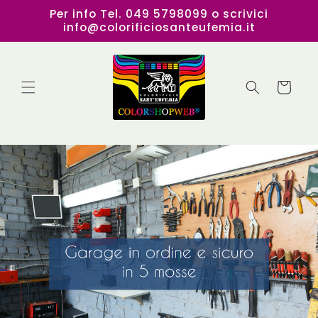
Vai
Per info Tel. 049 5798099 o scrivici
direttamente
info@colorificiosanteufemia.it
ai contenuti
Carrello